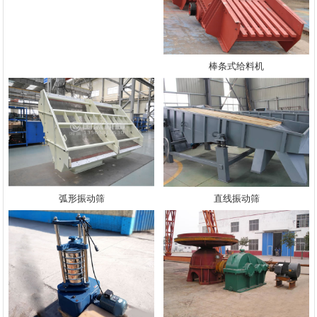
棒条式给料机
弧形振动筛
直线振动筛